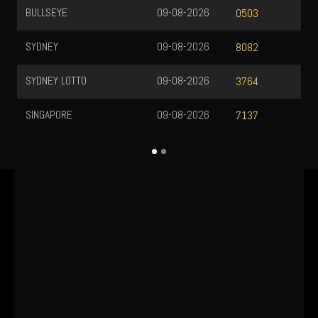
BULLSEYE
09-08-2026
0503
SYDNEY
09-08-2026
8082
SYDNEY LOTTO
09-08-2026
3764
SINGAPORE
09-08-2026
7137