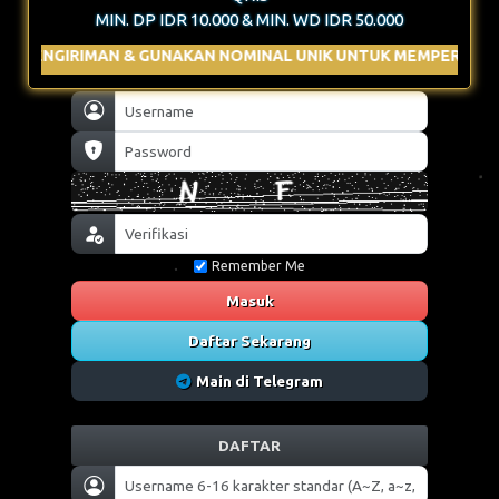
MIN. DP IDR 10.000 & MIN. WD IDR 50.000
 PENGIRIMAN & GUNAKAN NOMINAL UNIK UNTUK MEMPERCEPAT 
Remember Me
Masuk
Daftar Sekarang
Main di Telegram
DAFTAR