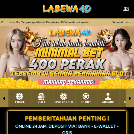
D Situs Slot Terpercaya Mudah Dimainkan Di Seluruh Indonesia
Selamat datang di L
TOGEL
SLOT
LIVE CASINO
SPORT
ARCADE
SABU
PEMBERITAHUAN PENTING !
ONLINE 24 JAM, DEPOSIT VIA : BANK - E-WALLET -
QRIS