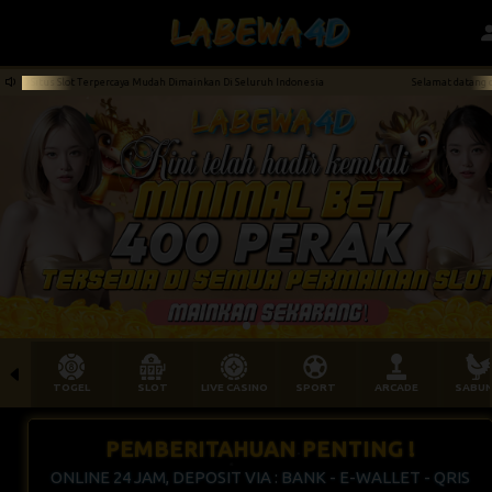
Situs Slot Terpercaya Mudah Dimainkan Di Seluruh Indonesia
Selamat datang di LAB
TOGEL
SLOT
LIVE CASINO
SPORT
ARCADE
SABU
PEMBERITAHUAN PENTING !
ONLINE 24 JAM, DEPOSIT VIA : BANK - E-WALLET - QRIS