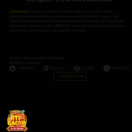
LABEWA4D
merupakan platform hiburan digital yang hadir untuk
memberikan pengalaman bermain online yang lebih stabil, cepat, dan
nyaman. Dengan dukungan teknologi terbaru, keamanan data yang kuat,
serta sistem layanan 24 jam, LABEWA4D selalu menghadirkan pengalaman
terbaik bagi para pengguna di seluruh Indonesia.
© 2015 - 2026 Copyright LABEWA4D.
All Rights Reserved.
LAPOR PUSAT