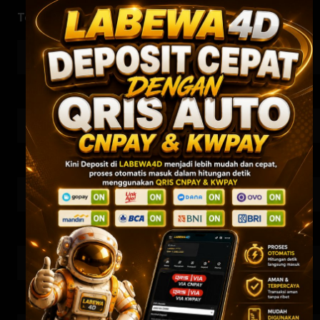
Togel Result
GWIN4D
09-08-2026
7897
GOLDEN6D
09-08-2026
7849
CAROLINA DAY
09-08-2026
6533
HK SIANG
08-08-2026
2476
MOCBAILOTTO
08-08-2026
1278
MABAR LOTTERY
08-08-2026
1252
BULLSEYE
08-08-2026
6299
SYDNEY
08-08-2026
2413