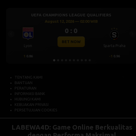
UEFA CHAMPIONS LEAGUE QUALIFIERS
August 12, 2026 — 01:30 WIB
0 : 0
Previous
Ne
BET NOW
a Praha
SK Sturm Graz
Fenerb
0.96
-0.5
0.95
0.5
0.
TENTANG KAMI
BANTUAN
PERATURAN
INFORMASI BANK
HUBUNGI KAMI
KEBIJAKAN PRIVASI
PERSETUJUAN COOKIES
LABEWA4D: Game Online Berkualitas
dengan Performa Maksimal