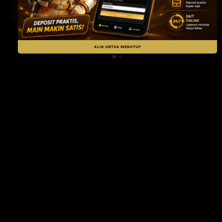
SYDNEY LOTTO
07-08-2026
3712
SINGAPORE
07-08-2026
7907
KLIK UNTUK MENUTUP