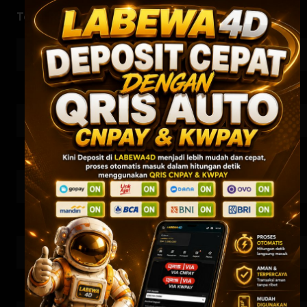
Togel Result
GWIN4D
08-08-2026
1349
GOLDEN6D
08-08-2026
1206
CAROLINA DAY
08-08-2026
6936
HK SIANG
07-08-2026
8867
MOCBAILOTTO
07-08-2026
8537
MABAR LOTTERY
07-08-2026
2270
BULLSEYE
07-08-2026
4853
SYDNEY
07-08-2026
0158