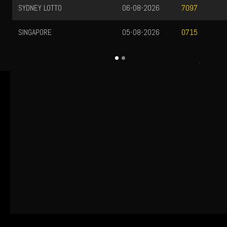
SYDNEY LOTTO
06-08-2026
7097
SINGAPORE
05-08-2026
0715